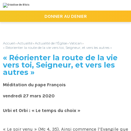
Aller
Outils
au
personnels
contenu.
|

DONNER AU DENIER
Aller
à
la
navigation
Accueil
Actualité
Actualité de l'Église
Vatican
›
›
›
›
« Réorienter la route de la vie vers toi, Seigneur, et vers les autres »
« Réorienter la route de la vie
vers toi, Seigneur, et vers les
autres »
Méditation du pape François
vendredi 27 mars 2020
Urbi et Orbi : « Le temps du choix »
« Le soir venu » (
Mc
4, 35). Ainsi commence l’Evangile que