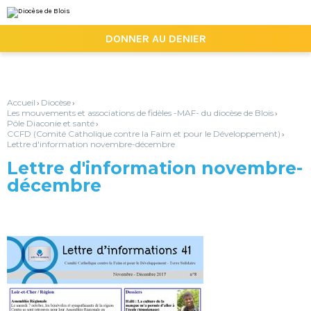
Aller
Outils
au
personnels
contenu.
|

DONNER AU DENIER
Aller
à
la
navigation
Accueil
Diocèse
›
›
Les mouvements et associations de fidèles -MAF- du diocèse de Blois
›
Pôle Diaconie et santé
›
CCFD (Comité Catholique contre la Faim et pour le Développement)
›
Lettre d'information novembre-décembre
Lettre d'information novembre-
décembre