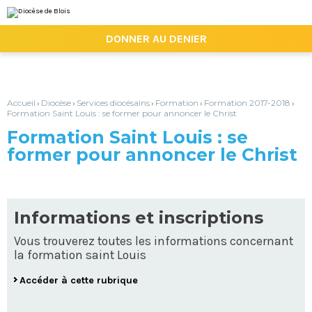
Aller
Outils
au
personnels
contenu.
|

DONNER AU DENIER
Aller
à
la
navigation
Accueil
Diocèse
Services diocésains
Formation
Formation 2017-2018
›
›
›
›
›
Formation Saint Louis : se former pour annoncer le Christ
Formation Saint Louis : se
former pour annoncer le Christ
Informations et inscriptions
Vous trouverez toutes les informations concernant
la formation saint Louis
Accéder à cette rubrique