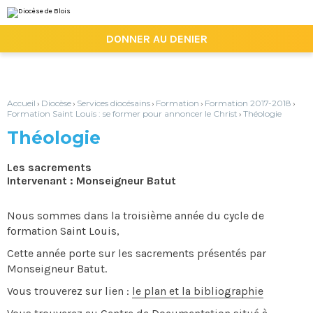
Aller
Outils
au
personnels
contenu.
|

DONNER AU DENIER
Aller
à
la
navigation
Accueil
Diocèse
Services diocésains
Formation
Formation 2017-2018
›
›
›
›
›
Formation Saint Louis : se former pour annoncer le Christ
Théologie
›
Théologie
Les sacrements
Intervenant : Monseigneur Batut
Nous sommes dans la troisième année du cycle de
formation Saint Louis,
Cette année porte sur les sacrements présentés par
Monseigneur Batut.
Vous trouverez sur lien :
le plan et la bibliographie