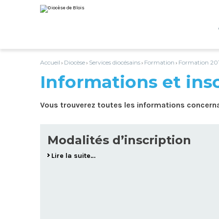
Aller
Outils
au
personnels
contenu.
|
Aller
à
la
navigation
Accueil
Diocèse
Services diocésains
Formation
Formation 20
›
›
›
›
Informations et ins
Vous trouverez toutes les informations concerna
Modalités d’inscription
Lire la suite…