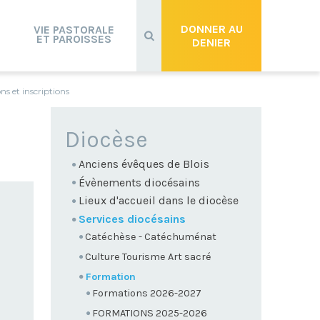
Recherche
avancée…
DONNER AU
VIE PASTORALE
ET PAROISSES
DENIER
ns et inscriptions
NAVIGATION
Diocèse
Anciens évêques de Blois
Évènements diocésains
Lieux d'accueil dans le diocèse
Services diocésains
Catéchèse - Catéchuménat
Culture Tourisme Art sacré
Formation
Formations 2026-2027
FORMATIONS 2025-2026