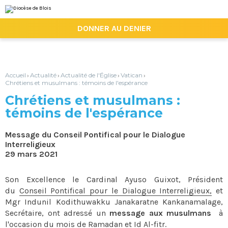
Aller
Outils
au
personnels
contenu.
|

DONNER AU DENIER
Aller
à
la
navigation
Accueil
Actualité
Actualité de l'Église
Vatican
›
›
›
›
Chrétiens et musulmans : témoins de l'espérance
Chrétiens et musulmans :
témoins de l'espérance
Message du Conseil Pontifical pour le Dialogue
Interreligieux
29 mars 2021
Son Excellence le Cardinal Ayuso Guixot, Président
du
Conseil Pontifical pour le Dialogue Interreligieux,
et
Mgr Indunil Kodithuwakku Janakaratne Kankanamalage,
Secrétaire, ont adressé un
message aux musulmans
à
l'occasion du mois de Ramadan et Id Al-fitr.