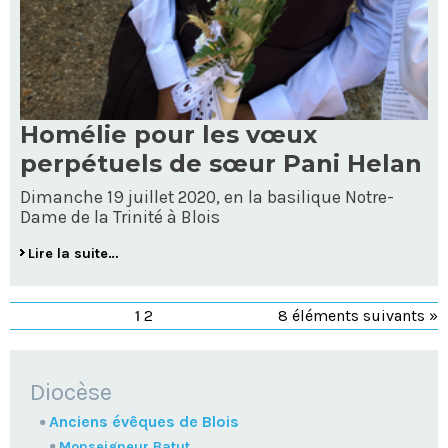
Homélie pour les vœux
perpétuels de sœur Pani Helan
Dimanche 19 juillet 2020, en la basilique Notre-
Dame de la Trinité à Blois
Lire la suite…
1
2
8 éléments suivants »
NAVIGATION
Diocèse
Anciens évêques de Blois
Monseigneur Batut