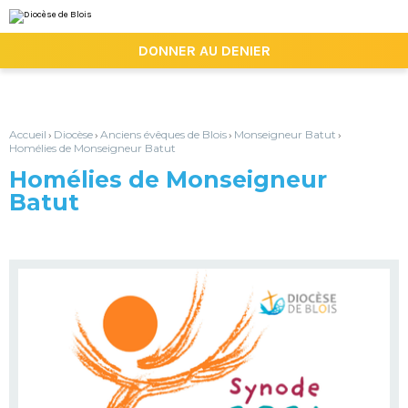
Aller
Outils
au
personnels
contenu.
|

DONNER AU DENIER
Aller
à
la
navigation
Accueil
Diocèse
Anciens évêques de Blois
Monseigneur Batut
›
›
›
›
Homélies de Monseigneur Batut
Homélies de Monseigneur
Batut