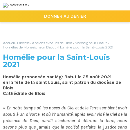
Aller
Outils
au
personnels
contenu.
|

DONNER AU DENIER
Aller
à
la
navigation
Accueil
Diocèse
Anciens évêques de Blois
Monseigneur Batut
›
›
›
›
Homélies de Monseigneur Batut
Homélie pour la Saint-Louis 2021
›
Homélie pour la Saint-Louis
2021
Homélie prononcée par Mgr Batut le 25 août 2021
en la fête de la saint Louis, saint patron du diocèse de
Blois
Cathédrale de Blois
«
En notre temps où les noces du Ciel et de la Terre semblent avoir
abouti à un divorce, et où l’humanité, après avoir vidé le Ciel de la
présence de Dieu, paraît s’acharner à détruire la terre, nous
savons plus que jamais que la société parfaite, la justice sans