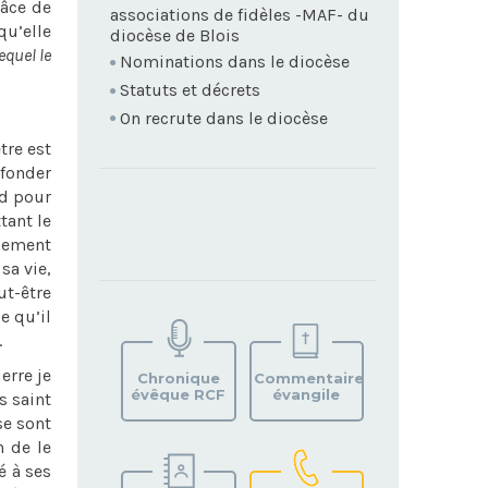
râce de
associations de fidèles -MAF- du
qu’elle
diocèse de Blois
equel le
Nominations dans le diocèse
Statuts et décrets
On recrute dans le diocèse
tre est
 fonder
rd pour
tant le
nnement
sa vie,
ut-être
TROUVEZ
e qu’il
VOTRE
.
PAROISSE
ierre je
Chronique
Commentaire
évêque RCF
évangile
s saint
se sont
n de le
é à ses