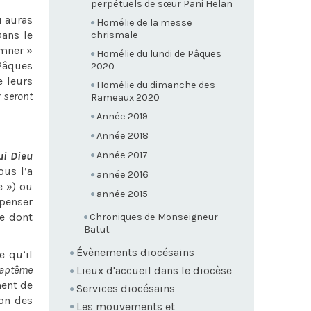
perpétuels de sœur Pani Helan
u auras
Homélie de la messe
Dans le
chrismale
amner »
Homélie du lundi de Pâques
 Pâques
2020
e leurs
Homélie du dimanche des
r seront
Rameaux 2020
Année 2019
Année 2018
ui Dieu
Année 2017
ous l’a
année 2016
e ») ou
année 2015
 penser
ce dont
Chroniques de Monseigneur
Batut
Évènements diocésains
 qu’il
aptême
Lieux d'accueil dans le diocèse
ment de
Services diocésains
don des
Les mouvements et