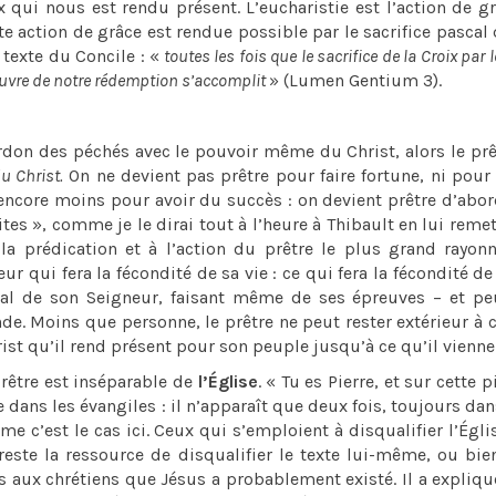
ix qui nous est rendu présent. L’eucharistie est l’action de g
te action de grâce est rendue possible par le sacrifice pascal 
texte du Concile : «
toutes les fois que le sacrifice de la Croix par l
’œuvre de notre rédemption s’accomplit
» (Lumen Gentium 3).
rdon des péchés avec le pouvoir même du Christ, alors le prê
du Christ.
On ne devient pas prêtre pour faire fortune, ni pour
, encore moins pour avoir du succès : on devient prêtre d’abo
ites », comme je le dirai tout à l’heure à Thibault en lui remet
à la prédication et à l’action du prêtre le plus grand rayo
r qui fera la fécondité de sa vie : ce qui fera la fécondité de 
cal de son Seigneur, faisant même de ses épreuves – et pe
de. Moins que personne, le prêtre ne peut rester extérieur à c
hrist qu’il rend présent pour son peuple jusqu’à ce qu’il vienne
rêtre est inséparable de
l’Église
. « Tu es Pierre, et sur cette p
e dans les évangiles : il n’apparaît que deux fois, toujours dan
c’est le cas ici. Ceux qui s’emploient à disqualifier l’Égli
reste la ressource de disqualifier le texte lui-même, ou bie
ns aux chrétiens que Jésus a probablement existé. Il a expliqu