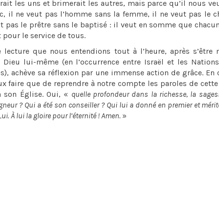
erait les uns et brimerait les autres, mais parce qu’il nous ve
ec, il ne veut pas l’homme sans la femme, il ne veut pas le c
ut pas le prêtre sans le baptisé : il veut en somme que chacu
t pour le service de tous.
ecture que nous entendions tout à l’heure, après s’être 
 Dieu lui-même (en l’occurrence entre Israël et les Nations
ens), achève sa réflexion par une immense action de grâce. En 
x faire que de reprendre à notre compte les paroles de cette
à son Église. Oui, «
quelle profondeur dans la richesse, la sages
eur ? Qui a été son conseiller ? Qui lui a donné en premier et mérit
Lui. À lui la gloire pour l’éternité ! Amen.
»