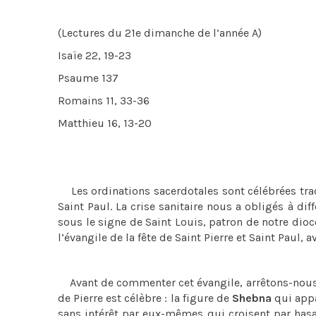
(Lectures du 21e dimanche de l’année A)
Isaïe 22, 19-23
Psaume 137
Romains 11, 33-36
Matthieu 16, 13-20
Les ordinations sacerdotales sont célébrées tradit
Saint Paul. La crise sanitaire nous a obligés à di
sous le signe de Saint Louis, patron de notre dio
l’évangile de la fête de Saint Pierre et Saint Paul, a
Avant de commenter cet évangile, arrêtons-nous q
de Pierre est célèbre : la figure de
Shebna
qui appa
sans intérêt par eux-mêmes qui croisent par hasa