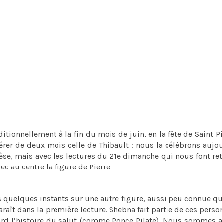
ionnellement à la fin du mois de juin, en la fête de Saint Pi
fférer de deux mois celle de Thibault : nous la célébrons aujo
cèse, mais avec les lectures du 21e dimanche qui nous font re
vec au centre la figure de Pierre.
uelques instants sur une autre figure, aussi peu connue qu
raît dans la première lecture. Shebna fait partie de ces pers
rd l’histoire du salut (comme Ponce Pilate). Nous sommes a