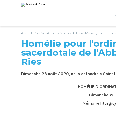
Aller
Outils
au
personnels
contenu.
|
Aller
à
la
navigation
Accueil
Diocèse
Anciens évêques de Blois
Monseigneur Batut
›
›
›
Homélie pour l'ordi
sacerdotale de l'Ab
Ries
Dimanche 23 août 2020, en la cathédrale Saint L
HOMÉLIE D’ORDINAT
Dimanche 23 
Mémoire liturgiqu