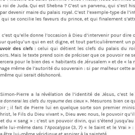
s roi de Juda. Qui est Shebna ? C’est un parvenu, qui s’est hi
i par devenir maire du palais royal. C’est l’exemple-type de l’in
ui se concilie les faveurs du prince, et qui finalement s’att
c’est qu’elle donne l’occasion à Dieu d’intervenir pour dire c
s sur quelqu’un qui en est digne, et tout particulièrement un 
uvoir des
clefs
: celui qui détient les clefs du palais du roi
oirs. Mais le texte prend soin de préciser que ce pouvoir ne s
’exercera pour le bien des « habitants de Jérusalem » et de « la
l’image même de l’autorité du souverain : si par malheur cette a
ui-même qui serait déshonoré.
mon-Pierre a la révélation de l’identité de Jésus, c’est 
 te donnerai les clefs du royaume des cieux
». Mesurons bien ce q
ir ; il fait de Pierre lui en quelque sorte son premier minis
hrist, le Fils du Dieu vivant », Dieu avec nous, le pouvoir qu’il
 et du « sang » : c’est un pouvoir divin, qui s’étend jusqu'au
elle lui-même dans l’
Apocalypse
(3, 7) « le Saint et le Vrai » 
 être lui-même véridique et aspirer à la sainteté.