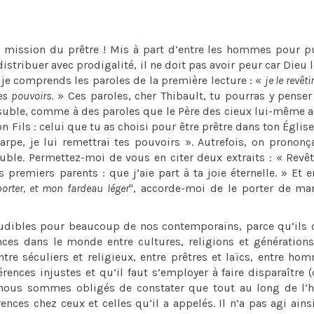
mission du prêtre ! Mis à part d’entre les hommes pour pu
istribuer avec prodigalité, il ne doit pas avoir peur car Dieu l
je comprends les paroles de la première lecture : «
je le revêti
tes pouvoirs.
» Ces paroles, cher Thibault, tu pourras y penser
chasuble, comme à des paroles que le Père des cieux lui-même 
on Fils : celui que tu as choisi pour être prêtre dans ton Église 
harpe, je lui remettrai tes pouvoirs ». Autrefois, on prononç
asuble. Permettez-moi de vous en citer deux extraits : « Revê
premiers parents : que j’aie part à ta joie éternelle. » Et e
orter, et mon fardeau léger
", accorde-moi de le porter de ma
udibles pour beaucoup de nos contemporains, parce qu’ils 
nces dans le monde entre cultures, religions et générations
re séculiers et religieux, entre prêtres et laïcs, entre ho
ences injustes et qu’il faut s’employer à faire disparaître 
 nous sommes obligés de constater que tout au long de l’h
rences chez ceux et celles qu’il a appelés. Il n’a pas agi ains