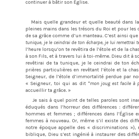
continuer à bâtir son Église.
Mais quelle grandeur et quelle beauté dans la 
pleines mains dans les trésors du Roi et pour les d
de sa grâce comme d’un manteau. C’est ainsi que 
tunique, je le ceindrai de ton écharpe, je lui remettrai 
l’heure lorsqu’on te revêtira de l’étole et de la 
à son Fils, et à travers lui à toi-même. Dieu dit à s
revêtirai de ta tunique, je le ceindrai de ton éc
prières particulières en revêtant l’étole et la ch
Seigneur, de l’étole d’immortalité perdue par nos 
« Seigneur, toi qui as dit "
mon joug est facile à p
accueillir ta grâce. »
Je sais à quel point de telles paroles sont ina
éduqués dans l’horreur des différences : différe
hommes et femmes ; différences dans l’Église ent
femmes à nouveau. Or, même s’il existe des différ
notre époque appelle des « discriminations »),
biblique, Dieu s’est ingénié à instaurer des diffé