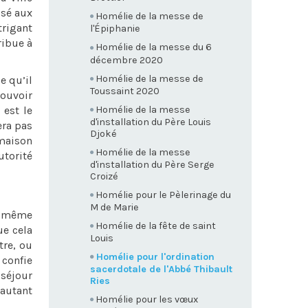
ssé aux
Homélie de la messe de
trigant
l'Épiphanie
ribue à
Homélie de la messe du 6
décembre 2020
Homélie de la messe de
e qu’il
Toussaint 2020
pouvoir
Homélie de la messe
 est le
d'installation du Père Louis
era pas
Djoké
 maison
Homélie de la messe
utorité
d'installation du Père Serge
Croizé
Homélie pour le Pèlerinage du
M de Marie
le même
Homélie de la fête de saint
ue cela
Louis
tre, ou
Homélie pour l'ordination
 confie
sacerdotale de l'Abbé Thibault
 séjour
Ries
: autant
Homélie pour les vœux