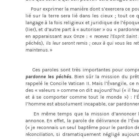
Pour exprimer la manière dont s’exercera ce pouv
lié sur la terre sera lié dans les cieux ; tout ce
langage à la fois religieux et juridique de l’époq
(lier), et d’autre part à « autoriser » ou « pardon
en apparaissant aux Onze : «
recevez l’Esprit Saint
péchés),
ils leur seront remis ; ceux à qui vous les re
maintenus.
»
Ces paroles sont très importantes pour compre
pardonne les péchés
. Bien sûr la mission du prê
rappelé le Concile Vatican II. Mais l’Évangile, c
des « valeurs » comme on dit aujourd’hui (« il faut 
et à se comporter comme tout le monde ») : l’É
l’homme est absolument incapable, car pardonner les
En même temps que la mission d’annoncer le pa
annonce. En effet, la parole de délivrance de l’Év
(« je reconnais un seul baptême pour le pardon d
réconciliation
, si dramatiquement négligé aujourd’