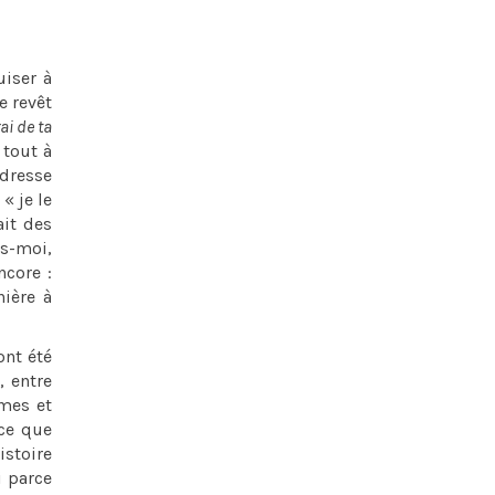
iser à
e revêt
rai de ta
 tout à
adresse
« je le
ait des
ts-moi,
ncore :
nière à
ont été
, entre
mmes et
(ce que
istoire
i parce