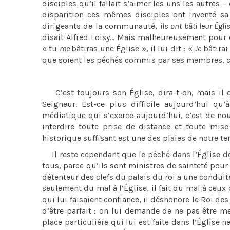
disciples qu’il fallait s’aimer les uns les autres 
disparition ces mêmes disciples ont inventé sa r
dirigeants de la communauté,
ils ont bâti leur Églis
disait Alfred Loisy… Mais malheureusement pour eu
« tu
me
bâtiras une Église », il lui dit : «
Je
bâtira
que soient les péchés commis par ses membres, c
C’est toujours son Église, dira-t-on, mais il es
Seigneur. Est-ce plus difficile aujourd’hui qu
médiatique qui s’exerce aujourd’hui, c’est de n
interdire toute prise de distance et toute mise
historique suffisant est une des plaies de notre t
Il reste cependant que le péché dans l’Église défi
tous, parce qu’ils sont ministres de sainteté pour
détenteur des clefs du palais du roi a une conduite
seulement du mal à l’Église, il fait du mal à ceux 
qui lui faisaient confiance, il déshonore le Roi d
d’être parfait : on lui demande de ne pas être m
place particulière qui lui est faite dans l’Église 