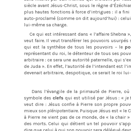
siècle avant Jésus-Christ, sous le règne d’Ézéchia
plus hautes fonctions à force d’intrigues : il a fin
auto-proclamé (comme on dit aujourd’hui) : celui q
lui-même sa charge.
Ce qui est intéressant dans « l’affaire Shebna », 
veut faire. Il veut transférer les pouvoirs usurpé
qui est la synthèse de tous les pouvoirs – le
po
représentant du roi, le détenteur de tous ses pouv
arbitraire : ce sera une autorité paternelle, qui s
de Juda ». En effet, l’autorité de l’intendant est 
devenait arbitraire, despotique, ce serait le roi l
Dans l’évangile de la primauté de Pierre, où Si
symbole des
clefs
qui est utilisé par Jésus : «
je
veut dire : Jésus confie à Pierre son propre pouvo
mieux son
plénipotentiaire
. Puisque Jésus est « le C
à Pierre ne vient pas de ce monde, de « la chair »
des morts. Celui qui détient un tel pouvoir s’app
dire que celui à qui son pouvoir sera délégué devra