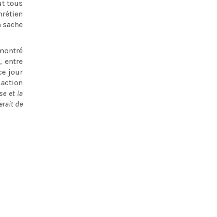
ut tous
hrétien
n sache
montré
, entre
ce jour
 action
se et la
erait de