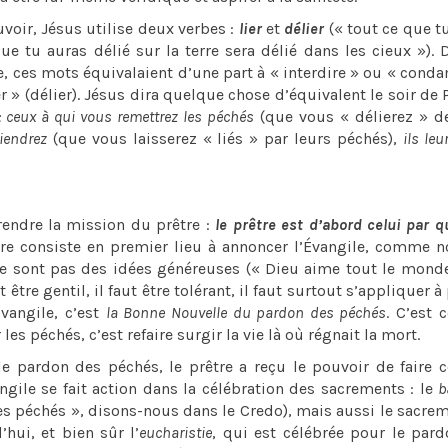
oir, Jésus utilise deux verbes :
lier
et
délier
(« tout ce que t
 que tu auras délié sur la terre sera délié dans les cieux »). 
ue, ces mots équivalaient d’une part à « interdire » ou « cond
ner » (délier). Jésus dira quelque chose d’équivalent le soir de
 : ceux à qui vous remettrez les péchés
(que vous « délierez » d
tiendrez
(que vous laisserez « liés » par leurs péchés),
ils leu
ndre la mission du prêtre :
le prêtre est d’abord celui par q
tre consiste en premier lieu à annoncer l’Évangile, comme n
e ne sont pas des idées généreuses (« Dieu aime tout le mond
être gentil, il faut être tolérant, il faut surtout s’appliquer à
vangile, c’est
la Bonne Nouvelle du pardon des péchés
. C’est 
 péchés, c’est refaire surgir la vie là où régnait la mort.
rdon des péchés, le prêtre a reçu le pouvoir de faire ce
angile se fait action dans la célébration des sacrements : le
b
es péchés », disons-nous dans le Credo), mais aussi le sacre
hui, et bien sûr l’
eucharistie
, qui est célébrée pour le par