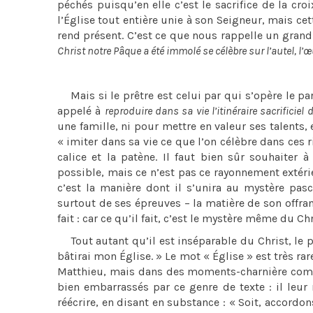
péchés puisqu’en elle c’est le sacrifice de la cro
l’Église tout entière unie à son Seigneur, mais cet
rend présent. C’est ce que nous rappelle un grand 
Christ notre Pâque a été immolé se célèbre sur l’autel, l
Mais si le prêtre est celui par qui s’opère le pa
appelé à
reproduire dans sa vie l’itinéraire sacrificiel 
une famille, ni pour mettre en valeur ses talents
« imiter dans sa vie ce que l’on célèbre dans ces r
calice et la patène. Il faut bien sûr souhaiter 
possible, mais ce n’est pas ce rayonnement extérieu
c’est la manière dont il s’unira au mystère pas
surtout de ses épreuves – la matière de son offran
fait : car ce qu’il fait, c’est le mystère même du C
Tout autant qu’il est inséparable du Christ, le p
bâtirai mon Église. » Le mot « Église » est très rar
Matthieu, mais dans des moments-charnière comme 
bien embarrassés par ce genre de texte : il leur 
réécrire, en disant en substance : « Soit, accordo