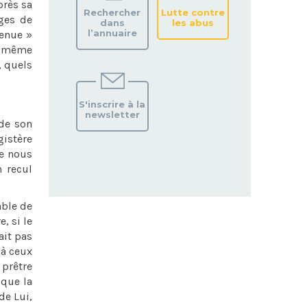
près sa
Rechercher
Lutte contre
èges de
dans
les abus
l’annuaire
venue »
ni même
, quels
S'inscrire à la
newsletter
 de son
istère
de nous
n recul
able de
, si le
ait pas
 à ceux
 prêtre
 que la
de Lui,