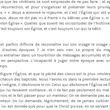
– ce que les chrétiens se sont empressés de ne pas faire – et a
ésurrection, et pour s’organiser et préserver leurs privil
e.
» « Jésus a annoncé le royaume, et c’est l’Église qui est 
x, Jésus ne dit pas ici à Pierre « tu bâtiras une Église », 
i
mon
Église ». Quelles que soient les vicissitudes de l’histoire
’est toujours
son
Église, et c’est toujours Lui qui la bâtit.
t parfois difficile de reconnaître sur son visage le visage
’à d’autres époques ? Je n’en sais rien. Le propre du mag
ous entraîner dans un tourbillon de messages accumulés et 
 en perspective. L’incapacité à juger notre époque avec u
emps.
gure l’Église, et que le péché des clercs est le plus intolér
 chacun des baptisés. Nous l’avons vu dans la première lecture
 indigne, il déshonore le roi. Celui qui déshonore l’Église ne f
qui lui faisaient confiance ; et il ne fait pas seulement du mal
es rois et le fait passer pour un menteur. On ne demande pas au
enteur. On lui demande, légitimement, de ne jamais oublier
ne lui est donnée que pour que le Christ puisse, en se servant 