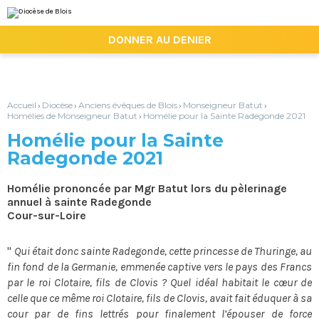
Aller
Outils
au
personnels
contenu.
|

DONNER AU DENIER
Aller
à
la
navigation
Accueil
Diocèse
Anciens évêques de Blois
Monseigneur Batut
›
›
›
›
Homélies de Monseigneur Batut
Homélie pour la Sainte Radegonde 2021
›
Homélie pour la Sainte
Radegonde 2021
Homélie prononcée par Mgr Batut lors du pèlerinage
annuel à sainte Radegonde
Cour-sur-Loire
"
Qui était donc sainte Radegonde, cette princesse de Thuringe, au
fin fond de la Germanie, emmenée captive vers le pays des Francs
par le roi Clotaire, fils de Clovis ? Quel idéal habitait le cœur de
celle que ce même roi Clotaire, fils de Clovis, avait fait éduquer à sa
cour par de fins lettrés pour finalement l’épouser de force