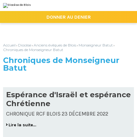
Aller
Outils
au
personnels
contenu.
|

DONNER AU DENIER
Aller
à
la
navigation
Accueil
Diocèse
Anciens évêques de Blois
Monseigneur Batut
›
›
›
›
Chroniques de Monseigneur Batut
Chroniques de Monseigneur
Batut
Espérance d'Israël et espérance
Chrétienne
CHRONIQUE RCF BLOIS 23 DÉCEMBRE 2022
Lire la suite…