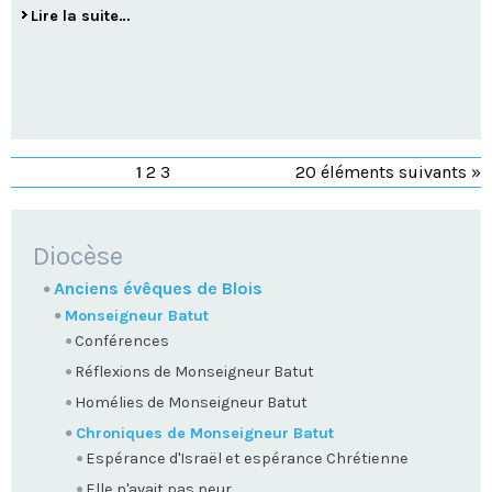
Lire la suite…
1
2
3
20 éléments suivants »
NAVIGATION
Diocèse
Anciens évêques de Blois
Monseigneur Batut
Conférences
Réflexions de Monseigneur Batut
Homélies de Monseigneur Batut
Chroniques de Monseigneur Batut
Espérance d'Israël et espérance Chrétienne
Elle n'avait pas peur