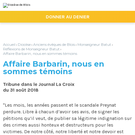
Aller
Outils
au
personnels
contenu.
|

DONNER AU DENIER
Aller
à
la
navigation
Accueil
Diocèse
Anciens évêques de Blois
Monseigneur Batut
›
›
›
›
Réflexions de Monseigneur Batut
›
Affaire Barbarin, nous en sommes témoins
Affaire Barbarin, nous en
sommes témoins
Tribune dans le Journal La Croix
du 31 août 2018
"Les mois, les années passent et le scandale Preynat
perdure. Libre à chacun d’avoir ses avis, de signer les
pétitions qu’il veut, de publier sa légitime indignation sur
des crimes aussi honteux et destructeurs pour les
victimes. De notre côté, notre liberté et notre devoir est