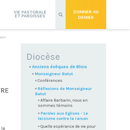
Recherche
avancée…
DONNER AU
VIE PASTORALE
ET PAROISSES
DENIER
ison
NAVIGATION
Diocèse
Anciens évêques de Blois
Monseigneur Batut
Conférences
Réflexions de Monseigneur
TRE
Batut
Affaire Barbarin, nous en
sommes témoins
Paroles aux Eglises - Le
laïcisme contre la raison
Quelle espérance de vie pour
 la