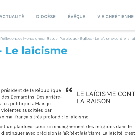
ACTUALITÉ
DIOCÈSE
ÉVÊQUE
VIE CHRÉTIENNE
Réflexions de Monseigneur Batut
Paroles aux Eglises - Le laïcisme contre la ra
›
›
- Le laïcisme
u président de la République
LE LAÏCISME CON
 des Bernardins. Des arrière-
LA RAISON
 les politiques. Mais je
 violentes suscitées par
un mal français très profond : le laïcisme.
 est un plaidoyer pour un enseignement des religions dans le
à distinguer avec précision
la laïcité et le laïcisme
. La laïcité, c’est