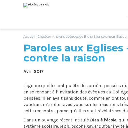
Aller
Outils
au
personnels
contenu.
|
Aller
à
la
navigation
Accueil
Diocèse
Anciens évêques de Blois
Monseigneur Batut
›
›
›
Paroles aux Eglises 
contre la raison
Avril 2017
J’ignore quelles ont pu être les arrière-pensées d
en se rendant à l’invitation des évêques au Collège
pensées, il en avait sans doute, comme en ont tous
voudrais m’arrêter avec vous sur les réactions très
cette rencontre, parce qu’elles sont révélatrices d’
Dans un ouvrage récent intitulé
Dieu à l’école
, qui
système scolaire,
le philosophe Xavier Dufour
invite 