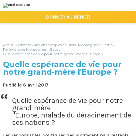
Aller
Outils
au
personnels
contenu.
|

DONNER AU DENIER
Aller
à
la
navigation
Accueil
Diocèse
Anciens évêques de Blois
Monseigneur Batut
›
›
›
›
Réflexions de Monseigneur Batut
›
Quelle espérance de vie pour notre grand-mère l'Europe ?
Quelle espérance de vie pour
notre grand-mère l'Europe ?
Publié le 6 avril 2017
Quelle espérance de vie pour notre
grand-mère
I'Europe, malade du déracinement de
ses nations ?
Les responsables politiques des vingt-sept pays restants