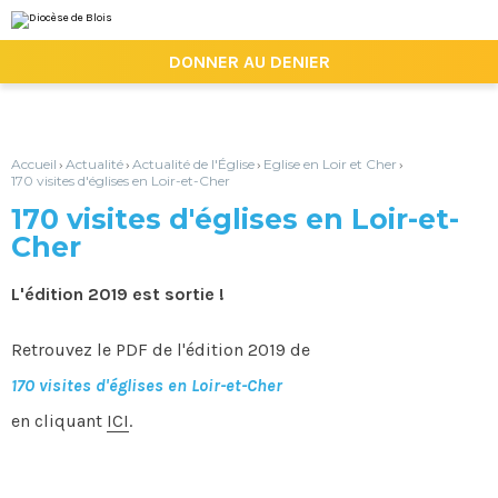
Aller
Outils
au
personnels
contenu.
|

DONNER AU DENIER
Aller
à
la
navigation
Accueil
Actualité
Actualité de l'Église
Eglise en Loir et Cher
›
›
›
›
170 visites d'églises en Loir-et-Cher
170 visites d'églises en Loir-et-
Cher
L'édition 2019 est sortie !
Retrouvez le PDF de l'édition 2019 de
170 visites d'églises en Loir-et-Cher
en cliquant
ICI
.