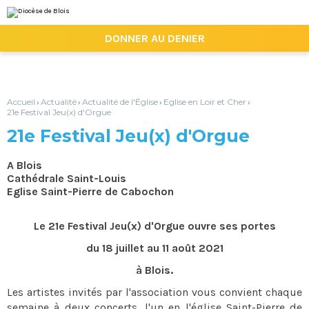
Aller
Outils
au
personnels
contenu.
|

DONNER AU DENIER
Aller
à
la
navigation
Accueil
Actualité
Actualité de l'Église
Eglise en Loir et Cher
›
›
›
›
21e Festival Jeu(x) d'Orgue
21e Festival Jeu(x) d'Orgue
A Blois
Cathédrale Saint-Louis
Eglise Saint-Pierre de Cabochon
Le 21e Festival Jeu(x) d'Orgue ouvre ses portes
du 18 juillet au 11 août 2021
à Blois.
Les artistes invités par l'association vous convient chaque
semaine à deux concerts, l'un en l'église Saint-Pierre de