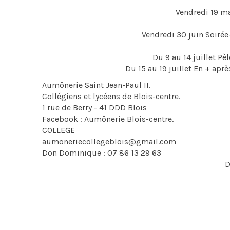
Vendredi 19 m
Vendredi 30 juin Soiré
Du 9 au 14 juillet Pè
Du 15 au 19 juillet En + après
Aumônerie Saint Jean-Paul II.
Collégiens et lycéens de Blois-centre.
1 rue de Berry - 41 DDD Blois
Facebook : Aumônerie Blois-centre.
COLLEGE LYC
aumoneriecollegeblois@gmail.com au
Don Dominique : 07 86 13 29 63 Anne-
Don Cédric Lafontaine 