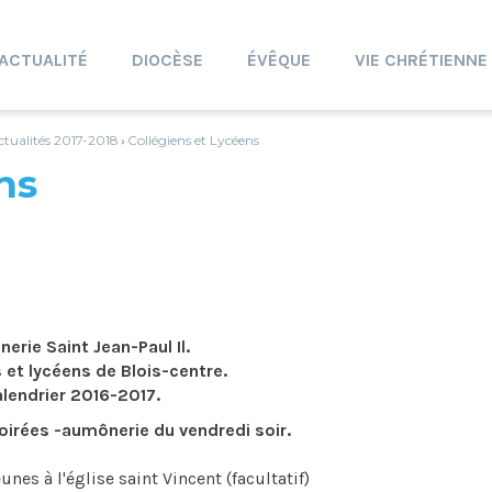
ACTUALITÉ
DIOCÈSE
ÉVÊQUE
VIE CHRÉTIENNE
ctualités 2017-2018
Collégiens et Lycéens
›
ns
erie Saint Jean-Paul Il.
 et lycéens de Blois-centre.
lendrier 2016-2017.
irées -aumônerie du vendredi soir.
unes à l'église saint Vincent (facultatif)