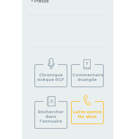
Presse
TROUVEZ
VOTRE
PAROISSE
Chronique
Commentaire
évêque RCF
évangile
Rechercher
Lutte contre
dans
les abus
l’annuaire