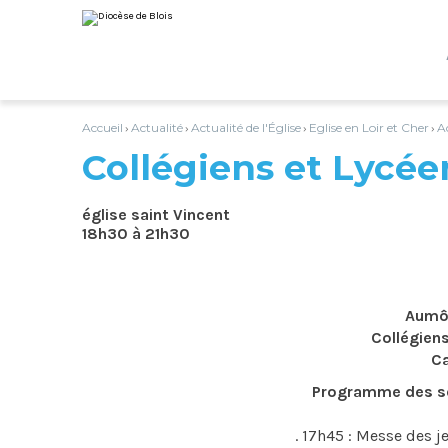
Aller
Outils
au
personnels
contenu.
|
Aller
à
la
navigation
Accueil
Actualité
Actualité de l'Église
Eglise en Loir et Cher
A
›
›
›
›
Collégiens et Lycée
église saint Vincent
18h30 à 21h30
Aumôn
Collégiens
Ca
Programme des so
. 17h45 : Messe des je