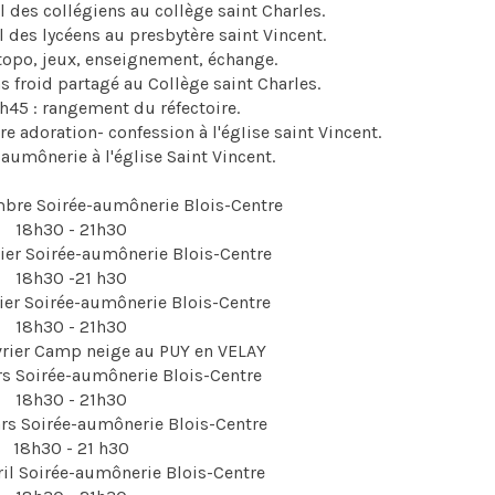
l des collégiens au collège saint Charles.
l des lycéens au presbytère saint Vincent.
: topo, jeux, enseignement, échange.
s froid partagé au Collège saint Charles.
h45 : rangement du réfectoire.
re adoration- confession à l'égIise saint Vincent.
l’aumônerie à l'église Saint Vincent.
bre Soirée-aumônerie Blois-Centre
18h30 - 21h30
vier Soirée-aumônerie Blois-Centre
18h30 -21 h3O
rier Soirée-aumônerie Blois-Centre
18h30 - 21h30
vrier Camp neige au PUY en VELAY
s Soirée-aumônerie Blois-Centre
18h30 - 21h30
rs Soirée-aumônerie Blois-Centre
18h30 - 21 h30
ril Soirée-aumônerie Blois-Centre