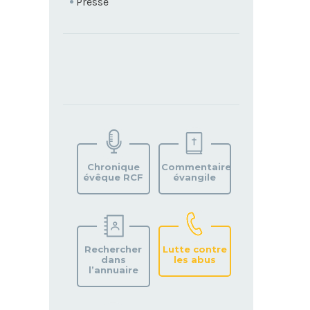
Presse
TROUVEZ
VOTRE
PAROISSE
Chronique
Commentaire
évêque RCF
évangile
Rechercher
Lutte contre
dans
les abus
l’annuaire