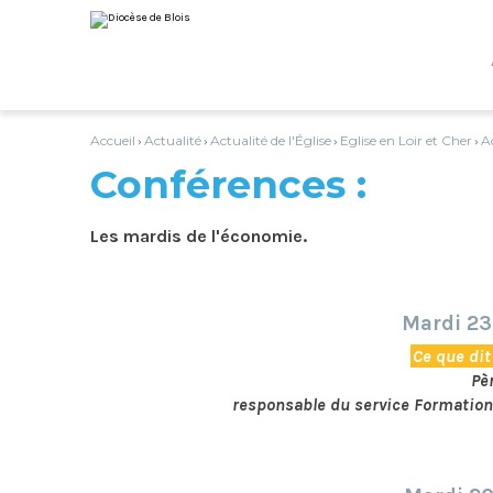
Aller
Outils
au
personnels
contenu.
|
Aller
à
la
navigation
Accueil
Actualité
Actualité de l'Église
Eglise en Loir et Cher
A
›
›
›
›
Conférences :
Les mardis de l'économie.
Mardi 23 
Ce que dit 
Pè
responsable du service Formation