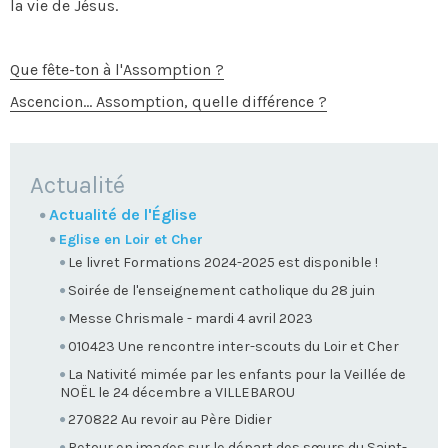
la vie de Jésus.
Que fête-ton à l'Assomption ?
Ascencion... Assomption, quelle différence ?
NAVIGATION
Actualité
Actualité de l'Église
Eglise en Loir et Cher
Le livret Formations 2024-2025 est disponible !
Soirée de l'enseignement catholique du 28 juin
Messe Chrismale - mardi 4 avril 2023
010423 Une rencontre inter-scouts du Loir et Cher
La Nativité mimée par les enfants pour la Veillée de
NOËL le 24 décembre a VILLEBAROU
270822 Au revoir au Père Didier
Retour en images sur le départ des sœurs du Saint-