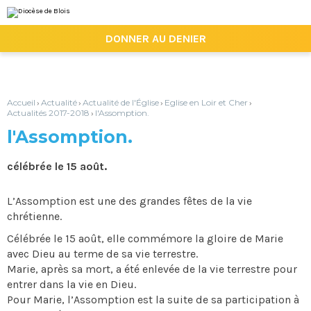
Aller
Outils
au
personnels
contenu.
|

DONNER AU DENIER
Aller
à
la
navigation
Accueil
Actualité
Actualité de l'Église
Eglise en Loir et Cher
›
›
›
›
Actualités 2017-2018
l'Assomption.
›
l'Assomption.
célébrée le 15 août.
L’Assomption est une des grandes fêtes de la vie
chrétienne.
Célébrée le 15 août, elle commémore la gloire de Marie
avec Dieu au terme de sa vie terrestre.
Marie, après sa mort, a été enlevée de la vie terrestre pour
entrer dans la vie en Dieu.
Pour Marie, l’Assomption est la suite de sa participation à