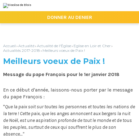
Aller
Outils
au
personnels
contenu.
|

DONNER AU DENIER
Aller
à
la
navigation
Accueil
Actualité
Actualité de l'Église
Eglise en Loir et Cher
›
›
›
›
Actualités 2017-2018
Meilleurs voeux de Paix !
›
Meilleurs voeux de Paix !
Message du pape François pour le 1er janvier 2018
En ce début d'année, laissons-nous porter par le message
du pape François :
"
Que la paix soit sur toutes les personnes et toutes les nations de
la terre ! Cette paix, que les anges annoncent aux bergers la nuit
de Noël, est une aspiration profonde de tout le monde et de tous
les peuples, surtout de ceux qui souffrent le plus de son
absence..."