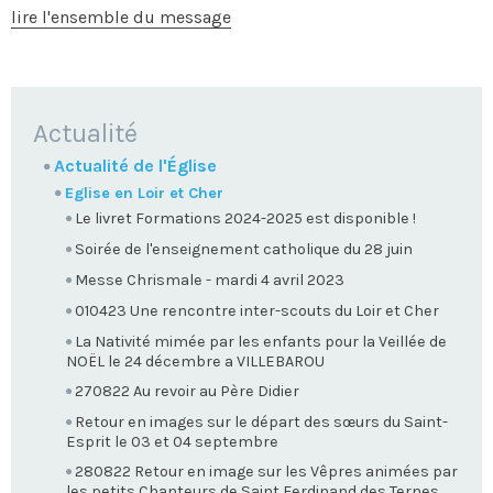
lire l'ensemble du message
NAVIGATION
Actualité
Actualité de l'Église
Eglise en Loir et Cher
Le livret Formations 2024-2025 est disponible !
Soirée de l'enseignement catholique du 28 juin
Messe Chrismale - mardi 4 avril 2023
010423 Une rencontre inter-scouts du Loir et Cher
La Nativité mimée par les enfants pour la Veillée de
NOËL le 24 décembre a VILLEBAROU
270822 Au revoir au Père Didier
Retour en images sur le départ des sœurs du Saint-
Esprit le 03 et 04 septembre
280822 Retour en image sur les Vêpres animées par
les petits Chanteurs de Saint Ferdinand des Ternes