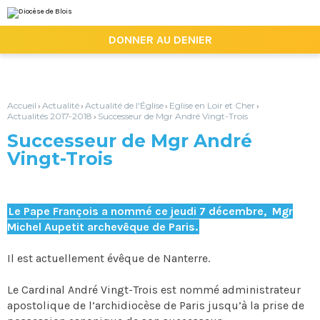
Aller
Outils
au
personnels
contenu.
|

DONNER AU DENIER
Aller
à
la
navigation
Accueil
Actualité
Actualité de l'Église
Eglise en Loir et Cher
›
›
›
›
Actualités 2017-2018
Successeur de Mgr André Vingt-Trois
›
Successeur de Mgr André
Vingt-Trois
Le Pape François a nommé ce jeudi 7 décembre, Mgr
Michel Aupetit archevêque de Paris.
Il est actuellement évêque de Nanterre.
Le Cardinal André Vingt-Trois est nommé administrateur
apostolique de l’archidiocèse de Paris jusqu’à la prise de