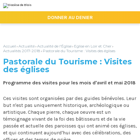
Aller
Outils
au
personnels
contenu.
|

DONNER AU DENIER
Aller
à
la
navigation
Accueil
Actualité
Actualité de l'Église
Eglise en Loir et Cher
›
›
›
›
Actualités 2017-2018
Pastorale du Tourisme : Visites des églises
›
Pastorale du Tourisme : Visites
des églises
Programme des visites pour les mois d'avril et mai 2018
Ces visites sont organisées par des guides bénévoles. Leur
but n'est pas uniquement historique, archéologique ou
artistique. Chaque pierre, chaque oeuvre est un
témoignage vivant de la foi des bâtisseurs et de la vie
passée et actuelle des paroisses qui ont animé ces églises,
et qui continuent aujourd'hui avec des célébrations, des
offices et des temps de prière.