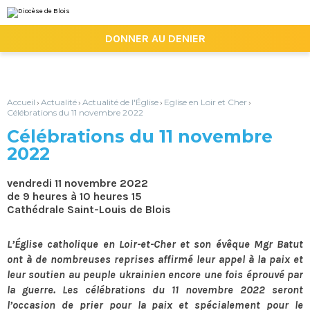
Aller
Outils
au
personnels
contenu.
|

DONNER AU DENIER
Aller
à
la
navigation
Accueil
Actualité
Actualité de l'Église
Eglise en Loir et Cher
›
›
›
›
Célébrations du 11 novembre 2022
Célébrations du 11 novembre
2022
vendredi 11 novembre 2022
de 9 heures à 10 heures 15
Cathédrale Saint-Louis de Blois
L’Église catholique en Loir-et-Cher et son évêque Mgr Batut
ont à de nombreuses reprises affirmé leur appel à la paix et
leur soutien au peuple ukrainien encore une fois éprouvé par
la guerre. Les célébrations du 11 novembre 2022 seront
l’occasion de prier pour la paix et spécialement pour le