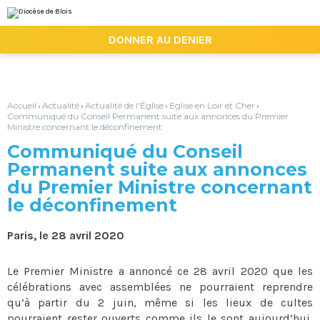
Aller
Outils
au
personnels
contenu.
|

DONNER AU DENIER
Aller
à
la
navigation
Accueil
Actualité
Actualité de l'Église
Eglise en Loir et Cher
›
›
›
›
Communiqué du Conseil Permanent suite aux annonces du Premier
Ministre concernant le déconfinement
Communiqué du Conseil
Permanent suite aux annonces
du Premier Ministre concernant
le déconfinement
Paris, le 28 avril 2020
Le Premier Ministre a annoncé ce 28 avril 2020 que les
célébrations avec assemblées ne pourraient reprendre
qu’à partir du 2 juin, même si les lieux de cultes
pourraient rester ouverts comme ils le sont aujourd’hui,