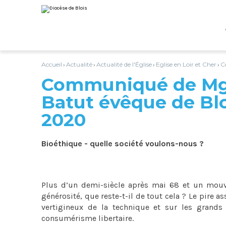
Aller
Outils
au
personnels
contenu.
|
Aller
à
la
navigation
Accueil
Actualité
Actualité de l'Église
Eglise en Loir et Cher
C
›
›
›
›
Communiqué de Mgr
Batut évêque de Blo
2020
Bioéthique - quelle société voulons-nous ?
Plus d’un demi-siècle après mai 68 et un mouve
générosité, que reste-t-il de tout cela ? Le pire a
vertigineux de la technique et sur les grands 
consumérisme libertaire.