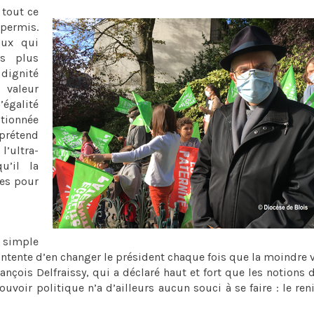
 tout ce
permis.
aux qui
es plus
 dignité
 valeur
’égalité
itionnée
prétend
 l’ultra-
u’il la
ies pour
 simple
ntente d’en changer le président chaque fois que la moindre v
nçois Delfraissy, qui a déclaré haut et fort que les notions 
pouvoir politique n’a d’ailleurs aucun souci à se faire : le re