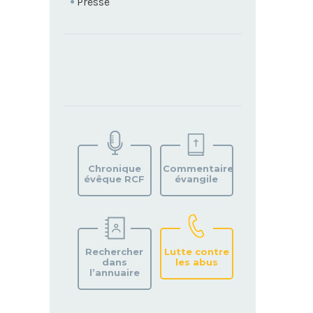
Presse
TROUVEZ
VOTRE
PAROISSE
Chronique
Commentaire
évêque RCF
évangile
Rechercher
Lutte contre
dans
les abus
l’annuaire