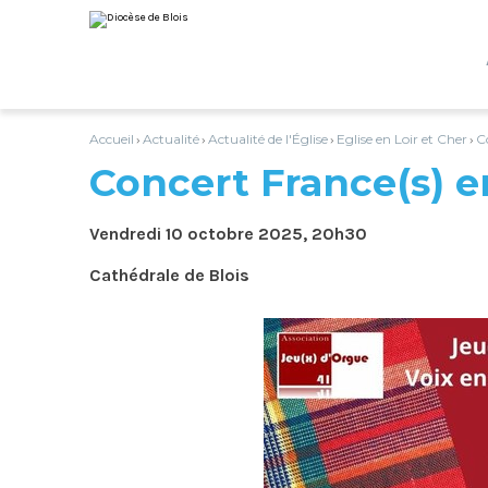
Aller
Outils
au
personnels
contenu.
|
Aller
à
la
navigation
Accueil
Actualité
Actualité de l'Église
Eglise en Loir et Cher
C
›
›
›
›
Concert France(s) 
Vendredi 10 octobre 2025, 20h30
Cathédrale de Blois