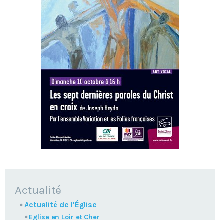
NAVIGATION
Actualité
Actualité de l'Église
Eglise en Loir et Cher