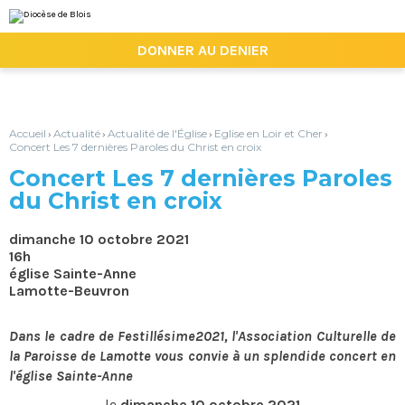
Aller
Outils
au
personnels
contenu.
|

DONNER AU DENIER
Aller
à
la
navigation
Accueil
Actualité
Actualité de l'Église
Eglise en Loir et Cher
›
›
›
›
Concert Les 7 dernières Paroles du Christ en croix
Concert Les 7 dernières Paroles
du Christ en croix
dimanche 10 octobre 2021
16h
église Sainte-Anne
Lamotte-Beuvron
Dans le cadre de Festillésime2021, l'Association Culturelle de
la Paroisse de Lamotte vous convie à un splendide concert en
l'église Sainte-Anne
le
dimanche 10 octobre 2021