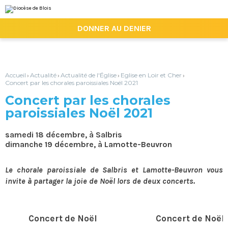
Aller
Outils
au
personnels
contenu.
|

DONNER AU DENIER
Aller
à
la
navigation
Accueil
Actualité
Actualité de l'Église
Eglise en Loir et Cher
›
›
›
›
Concert par les chorales paroissiales Noël 2021
Concert par les chorales
paroissiales Noël 2021
samedi 18 décembre, à Salbris
dimanche 19 décembre, à Lamotte-Beuvron
Le chorale paroissiale de Salbris et Lamotte-Beuvron vous
invite à partager la joie de Noël lors de deux concerts.
Concert de Noël
Concert de Noël