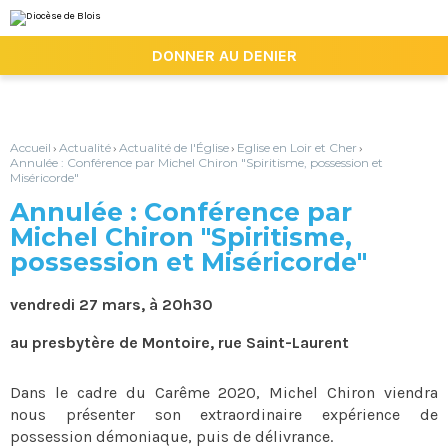
Aller
Outils
au
personnels
contenu.
|

DONNER AU DENIER
Aller
à
la
navigation
Accueil
Actualité
Actualité de l'Église
Eglise en Loir et Cher
›
›
›
›
Annulée : Conférence par Michel Chiron "Spiritisme, possession et
Miséricorde"
Annulée : Conférence par
Michel Chiron "Spiritisme,
possession et Miséricorde"
vendredi 27 mars, à 20h30
au presbytère de Montoire, rue Saint-Laurent
Dans le cadre du Carême 2020, Michel Chiron viendra
nous présenter son extraordinaire expérience de
possession démoniaque, puis de délivrance.