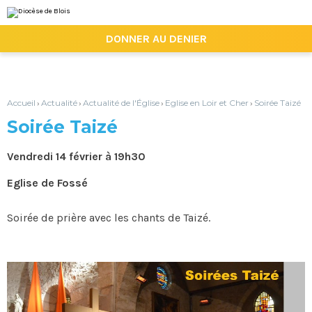
Aller
Outils
au
personnels
contenu.
|

DONNER AU DENIER
Aller
à
la
navigation
Accueil
Actualité
Actualité de l'Église
Eglise en Loir et Cher
Soirée Taizé
›
›
›
›
Soirée Taizé
Vendredi 14 février à 19h30
Eglise de Fossé
Soirée de prière avec les chants de Taizé.