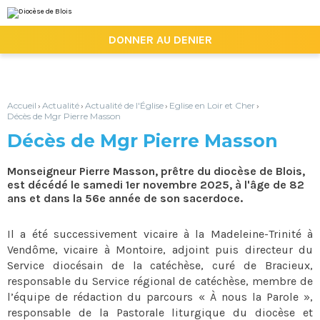
Aller
Outils
au
personnels
contenu.
|

DONNER AU DENIER
Aller
à
la
navigation
Accueil
Actualité
Actualité de l'Église
Eglise en Loir et Cher
›
›
›
›
Décès de Mgr Pierre Masson
Décès de Mgr Pierre Masson
Monseigneur Pierre Masson, prêtre du diocèse de Blois,
est décédé le samedi 1er novembre 2025, à l'âge de 82
ans et dans la 56e année de son sacerdoce.
Il a été successivement vicaire à la Madeleine-Trinité à
Vendôme, vicaire à Montoire, adjoint puis directeur du
Service diocésain de la catéchèse, curé de Bracieux,
responsable du Service régional de catéchèse, membre de
l’équipe de rédaction du parcours « À nous la Parole »,
responsable de la Pastorale liturgique du diocèse et