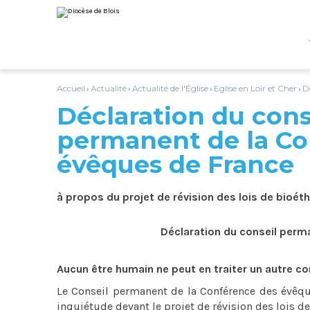
Aller
Outils
au
personnels
contenu.
|
Aller
à
la
navigation
Accueil
Actualité
Actualité de l'Église
Eglise en Loir et Cher
D
›
›
›
›
Déclaration du cons
permanent de la Co
évêques de France
à propos du projet de révision des lois de bioét
Déclaration du conseil perm
Aucun être humain ne peut en traiter un autre 
Le Conseil permanent de la Conférence des évêque
inquiétude devant le projet de révision des lois d