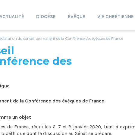
ACTUALITÉ
DIOCÈSE
ÉVÊQUE
VIE CHRÉTIENNE
éclaration du conseil permanent de la Conférence des évêques de France
eil
nférence des
hique
anent de la Conférence des évêques de France
comme un objet
s de France, réuni les 6, 7 et 8 janvier 2020, tient à expri
e bioéthique dont la discussion au Sénat se prépare.