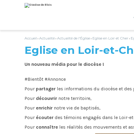
Aller
Outils
au
personnels
contenu.
|
Aller
à
la
navigation
Accueil
Actualité
Actualité de l'Église
Eglise en Loir et Cher
E
›
›
›
›
Eglise en Loir-et-Ch
Un nouveau média pour le diocèse !
#Bientôt #Annonce
Pour
partager
les informations du diocèse et des
Pour
découvrir
notre territoire,
Pour
enrichir
notre vie de baptisés,
Pour
écouter
des témoins engagés dans le Loir-et
Pour
connaître
les réalités des mouvements et as