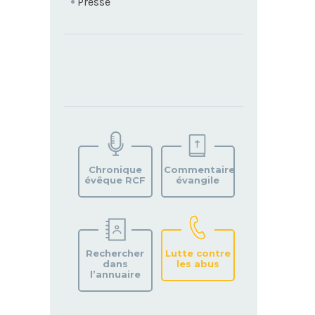
Presse
TROUVEZ
VOTRE
PAROISSE
Chronique
Commentaire
évêque RCF
évangile
Rechercher
Lutte contre
dans
les abus
l’annuaire