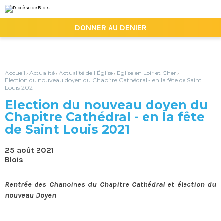
Aller
Outils
au
personnels
contenu.
|

DONNER AU DENIER
Aller
à
la
navigation
Accueil
Actualité
Actualité de l'Église
Eglise en Loir et Cher
›
›
›
›
Election du nouveau doyen du Chapitre Cathédral - en la fête de Saint
Louis 2021
Election du nouveau doyen du
Chapitre Cathédral - en la fête
de Saint Louis 2021
25 août 2021
Blois
Rentrée des Chanoines du Chapitre Cathédral et élection du
nouveau Doyen