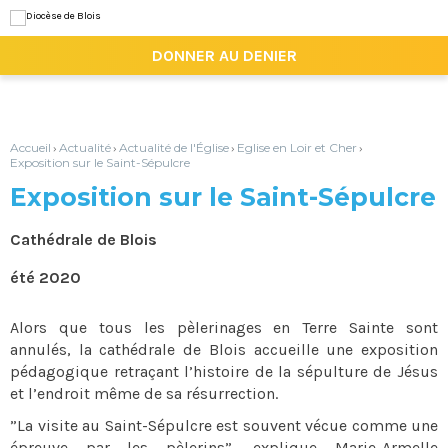
Aller
Outils
au
personnels
contenu.
|

DONNER AU DENIER
Aller
à
la
navigation
Accueil
Actualité
Actualité de l'Église
Eglise en Loir et Cher
›
›
›
›
Exposition sur le Saint-Sépulcre
Exposition sur le Saint-Sépulcre
Cathédrale de Blois
été 2020
Alors que tous les pèlerinages en Terre Sainte sont
annulés, la cathédrale de Blois accueille une exposition
pédagogique retraçant l’histoire de la sépulture de Jésus
et l’endroit même de sa résurrection.
”La visite au Saint-Sépulcre est souvent vécue comme une
épreuve par les pèlerins”, explique Marie-Armelle