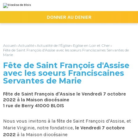
Aller
Outils
au
personnels
contenu.
|

DONNER AU DENIER
Aller
à
la
navigation
Accueil
Actualité
Actualité de l'Église
Eglise en Loir et Cher
›
›
›
›
Fête de Saint François d'Assise avec les soeurs Franciscaines Servantes de
Marie
Fête de Saint François d'Assise
avec les soeurs Franciscaines
Servantes de Marie
Fête de Saint François d'Assise le Vendredi 7 octobre
2022 à la Maison diocésaine
1 rue de Berry 41000 BLOIS
Nous vous invitons à la fête de Saint François d'Assise, et
Marie Virginie, notre fondatrice,
le Vendredi 7 octobre
2022
à la Maison diocésaine