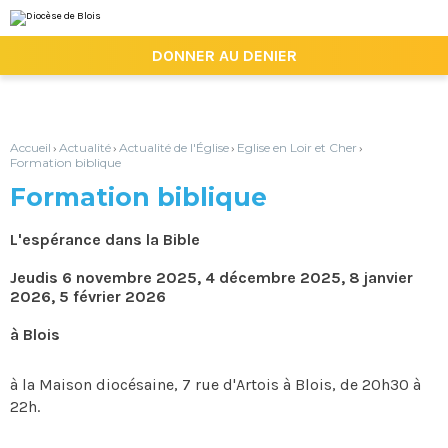
Aller
Outils
au
personnels
contenu.
|

DONNER AU DENIER
Aller
à
la
navigation
Accueil
Actualité
Actualité de l'Église
Eglise en Loir et Cher
›
›
›
›
Formation biblique
Formation biblique
L'espérance dans la Bible
Jeudis 6 novembre 2025, 4 décembre 2025, 8 janvier
2026, 5 février 2026
à Blois
à la Maison diocésaine, 7 rue d'Artois à Blois, de 20h30 à
22h.