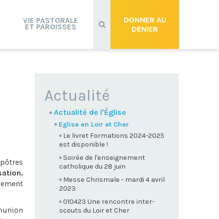
Recherche
avancée…
DONNER AU
VIE PASTORALE
ET PAROISSES
DENIER
NAVIGATION
Actualité
Actualité de l'Église
Eglise en Loir et Cher
Le livret Formations 2024-2025
est disponible !
Soirée de l'enseignement
Apôtres
catholique du 28 juin
ation.
Messe Chrismale - mardi 4 avril
ssement
2023
010423 Une rencontre inter-
mmunion
scouts du Loir et Cher