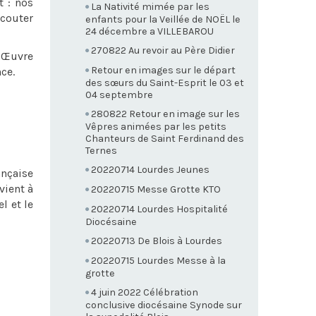
t : nos
La Nativité mimée par les
écouter
enfants pour la Veillée de NOËL le
24 décembre a VILLEBAROU
270822 Au revoir au Père Didier
l’Œuvre
Retour en images sur le départ
ce.
des sœurs du Saint-Esprit le 03 et
04 septembre
280822 Retour en image sur les
Vêpres animées par les petits
Chanteurs de Saint Ferdinand des
Ternes
20220714 Lourdes Jeunes
ançaise
vient à
20220715 Messe Grotte KTO
l et le
20220714 Lourdes Hospitalité
Diocésaine
20220713 De Blois à Lourdes
20220715 Lourdes Messe à la
grotte
4 juin 2022 Célébration
conclusive diocésaine Synode sur