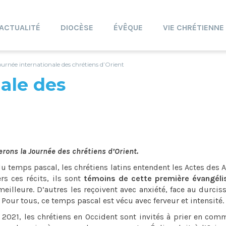
ACTUALITÉ
DIOCÈSE
ÉVÊQUE
VIE CHRÉTIENNE
ournée internationale des chrétiens d’Orient
ale des
rons la Journée des chrétiens d’Orient.
 temps pascal, les chrétiens latins entendent les Actes des 
ers ces récits, ils sont
témoins de cette première évangélis
meilleure. D’autres les reçoivent avec anxiété, face au durci
. Pour tous, ce temps pascal est vécu avec ferveur et intensité.
 2021, les chrétiens en Occident sont invités à prier en co