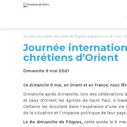
Aller
Outils
au
personnels
contenu.
|
Aller
à
la
navigation
Accueil
Actualité
Actualité de l'Église
Eglise en Loir et Cher
J
›
›
›
›
Journée internation
chrétiens d’Orient
Dimanche 9 mai 2021
Ce dimanche 9 mai, en Orient et en France, nous fête
Dimanche après dimanche, lors des célébrations du
et ceux d’Orient les épitres de Saint Paul. A trav
Certains les écoutent dans l’espérance d’une vie 
de la situation et l’impasse politique de leur pays
Le 6e dimanche de Pâques,
cette année le 9 mai