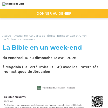
Aller
Outils
au
personnels
contenu.
|

DONNER AU DENIER
Aller
à
la
navigation
Accueil
Actualité
Actualité de l'Église
Eglise en Loir et Cher
›
›
›
›
La Bible en un week-end
La Bible en un week-end
du vendredi 10 au dimanche 12 avril 2026
à Magdala (La Ferté-Imbault - 41) avec les Fraternités
monastiques de Jérusalem