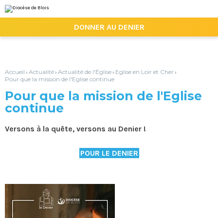
Aller
Outils
au
personnels
contenu.
|

DONNER AU DENIER
Aller
à
la
navigation
Accueil
Actualité
Actualité de l'Église
Eglise en Loir et Cher
›
›
›
›
Pour que la mission de l'Eglise continue
Pour que la mission de l'Eglise
continue
Versons à la quête, versons au Denier !
POUR LE DENIER