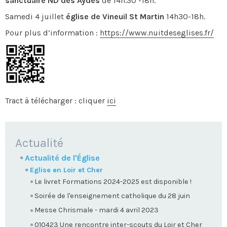
sanctuaire ND des Aydes
de 14h.30 -18h.
Samedi 4 juillet
église de Vineuil St Martin
14h30-18h.
Pour plus d’information :
https://www.nuitdeseglises.fr/
Tract à télécharger : cliquer
ici
NAVIGATION
Actualité
Actualité de l'Église
Eglise en Loir et Cher
Le livret Formations 2024-2025 est disponible !
Soirée de l'enseignement catholique du 28 juin
Messe Chrismale - mardi 4 avril 2023
010423 Une rencontre inter-scouts du Loir et Cher