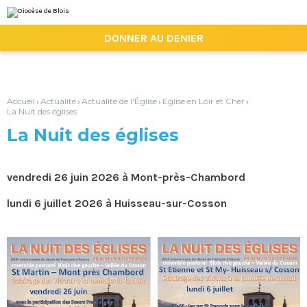
Aller
Outils
au
personnels
contenu.
|

DONNER AU DENIER
Aller
à
la
navigation
Accueil
Actualité
Actualité de l'Église
Eglise en Loir et Cher
›
›
›
›
La Nuit des églises
La Nuit des églises
vendredi 26 juin 2026 à Mont-près-Chambord
lundi 6 juillet 2026 à Huisseau-sur-Cosson