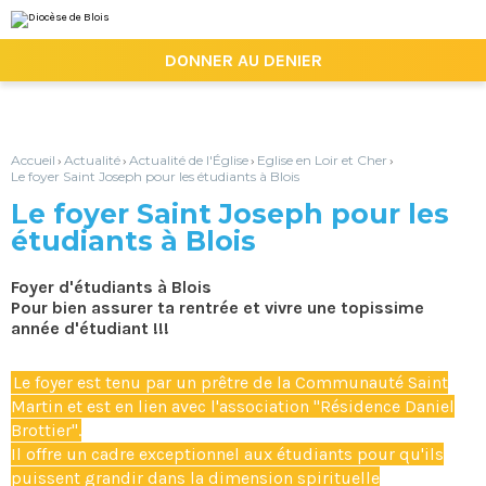
Aller
Outils
au
personnels
contenu.
|

DONNER AU DENIER
Aller
à
la
navigation
Accueil
Actualité
Actualité de l'Église
Eglise en Loir et Cher
›
›
›
›
Le foyer Saint Joseph pour les étudiants à Blois
Le foyer Saint Joseph pour les
étudiants à Blois
Foyer d'étudiants à Blois
Pour bien assurer ta rentrée et vivre une topissime
année d'étudiant !!!
Le foyer est tenu par un prêtre de la Communauté Saint
Martin et est en lien avec l'association "Résidence Daniel
Brottier".
Il offre un cadre exceptionnel aux étudiants pour qu'ils
puissent grandir dans la dimension spirituelle