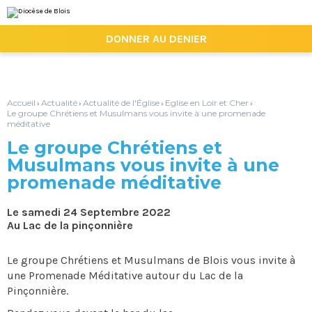
Aller
Outils
au
personnels
contenu.
|

DONNER AU DENIER
Aller
à
la
navigation
Accueil
Actualité
Actualité de l'Église
Eglise en Loir et Cher
›
›
›
›
Le groupe Chrétiens et Musulmans vous invite à une promenade
méditative
Le groupe Chrétiens et
Musulmans vous invite à une
promenade méditative
Le samedi 24 Septembre 2022
Au Lac de la pinçonnière
Le groupe Chrétiens et Musulmans de Blois vous invite à
une Promenade Méditative autour du Lac de la
Pinçonnière.