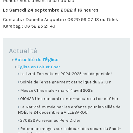
Rendez vous devant le bar du lac
Le Samedi 24 septembre 2022 à 16 heures
Contacts : Danielle Anquetin : 06 20 99 07 13 ou Dilek
Karabag : 06 52 25 21 43
NAVIGATION
Actualité
Actualité de l'Église
Eglise en Loir et Cher
Le livret Formations 2024-2025 est disponible !
Soirée de l'enseignement catholique du 28 juin
Messe Chrismale - mardi 4 avril 2023
010423 Une rencontre inter-scouts du Loir et Cher
La Nativité mimée par les enfants pour la Veillée de
NOËL le 24 décembre a VILLEBAROU
270822 Au revoir au Père Didier
Retour en images sur le départ des sœurs du Saint-