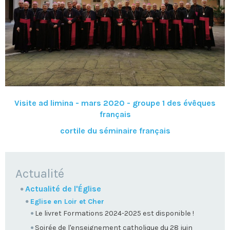
Visite ad limina - mars 2020 - groupe 1 des évêques
français
cortile du séminaire français
NAVIGATION
Actualité
Actualité de l'Église
Eglise en Loir et Cher
Le livret Formations 2024-2025 est disponible !
Soirée de l'enseignement catholique du 28 juin