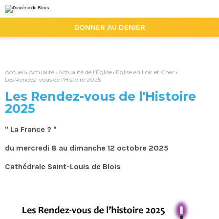
Aller
Outils
au
personnels
contenu.
|

DONNER AU DENIER
Aller
à
la
navigation
Accueil
Actualité
Actualité de l'Église
Eglise en Loir et Cher
›
›
›
›
Les Rendez-vous de l'Histoire 2025
Les Rendez-vous de l'Histoire
2025
" La France ? "
du mercredi 8 au dimanche 12 octobre 2025
Cathédrale Saint-Louis de Blois