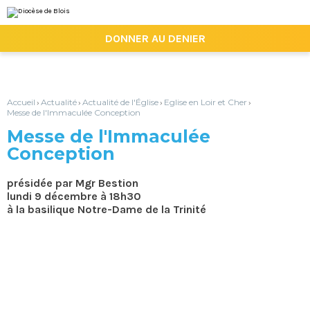
Aller
Outils
au
personnels
contenu.
|

DONNER AU DENIER
Aller
à
la
navigation
Accueil
Actualité
Actualité de l'Église
Eglise en Loir et Cher
›
›
›
›
Messe de l'Immaculée Conception
Messe de l'Immaculée
Conception
présidée par Mgr Bestion
lundi 9 décembre à 18h30
à la basilique Notre-Dame de la Trinité