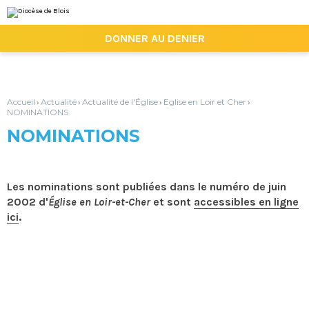
Aller
Outils
au
personnels
contenu.
|

DONNER AU DENIER
Aller
à
la
navigation
Accueil
Actualité
Actualité de l'Église
Eglise en Loir et Cher
›
›
›
›
NOMINATIONS
NOMINATIONS
Les nominations sont publiées dans le numéro de juin
2002 d'
Église en Loir-et-Cher
et sont
accessibles en ligne
ici
.