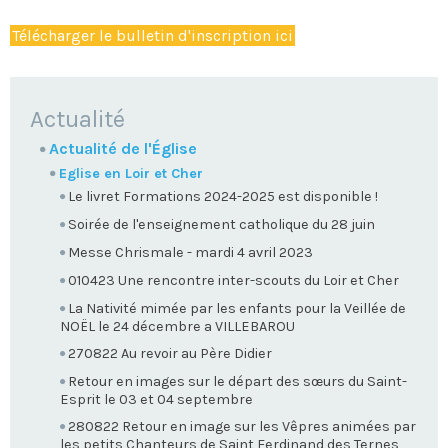
Télécharger le bulletin d'inscription ici
NAVIGATION
Actualité
Actualité de l'Église
Eglise en Loir et Cher
Le livret Formations 2024-2025 est disponible !
Soirée de l'enseignement catholique du 28 juin
Messe Chrismale - mardi 4 avril 2023
010423 Une rencontre inter-scouts du Loir et Cher
La Nativité mimée par les enfants pour la Veillée de
NOËL le 24 décembre a VILLEBAROU
270822 Au revoir au Père Didier
Retour en images sur le départ des sœurs du Saint-
Esprit le 03 et 04 septembre
280822 Retour en image sur les Vêpres animées par
les petits Chanteurs de Saint Ferdinand des Ternes