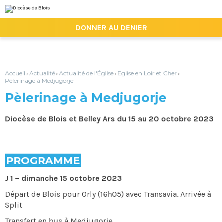
Aller
Outils
au
personnels
contenu.
|

DONNER AU DENIER
Aller
à
la
navigation
Accueil
Actualité
Actualité de l'Église
Eglise en Loir et Cher
›
›
›
›
Pèlerinage à Medjugorje
Pèlerinage à Medjugorje
Diocèse de Blois et Belley Ars du 15 au 20 octobre 2023
PROGRAMME
J 1 – dimanche 15 octobre 2023
Départ de Blois pour Orly (16h05) avec Transavia. Arrivée à
Split
Transfert en bus à Medjugorje,