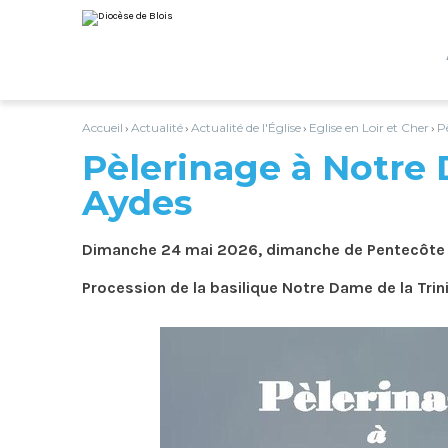
Aller
Outils
au
personnels
contenu.
|
Aller
à
la
navigation
Accueil
Actualité
Actualité de l'Église
Eglise en Loir et Cher
P
›
›
›
›
Pèlerinage à Notre
Aydes
Dimanche 24 mai 2026, dimanche de Pentecôte
Procession de la basilique Notre Dame de la Trinit