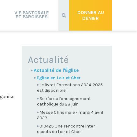
Recherche
avancée…
DONNER AU
VIE PASTORALE
ET PAROISSES
DENIER
NAVIGATION
Actualité
Actualité de l'Église
Eglise en Loir et Cher
Le livret Formations 2024-2025
est disponible !
rganise
Soirée de l'enseignement
catholique du 28 juin
Messe Chrismale - mardi 4 avril
2023
010423 Une rencontre inter-
scouts du Loir et Cher