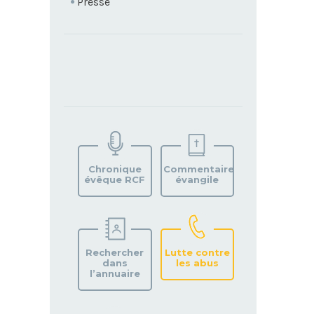
Presse
TROUVEZ
VOTRE
PAROISSE
Chronique
Commentaire
évêque RCF
évangile
Rechercher
Lutte contre
dans
les abus
l’annuaire