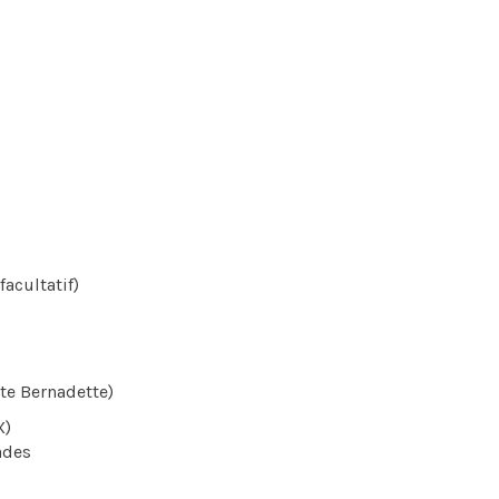
ultatif)
 Bernadette)
X)
des