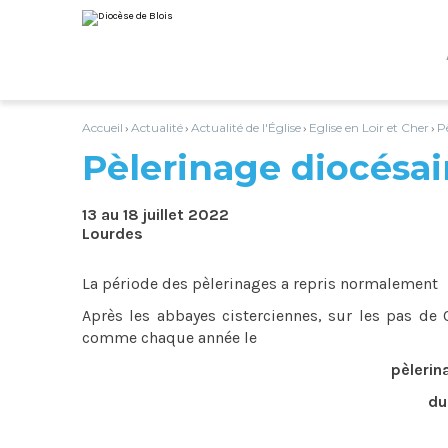
Aller
Outils
au
personnels
contenu.
|
Aller
à
la
navigation
Accueil
Actualité
Actualité de l'Église
Eglise en Loir et Cher
P
›
›
›
›
Pèlerinage diocésai
13 au 18 juillet 2022
Lourdes
La période des pèlerinages a repris normalement
Après les abbayes cisterciennes, sur les pas de 
comme chaque année le
pèlerin
du